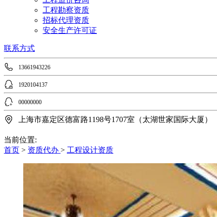
工程勘察资质
招标代理资质
安全生产许可证
联系方式
13661943226
1920104137
00000000
上海市嘉定区德富路1198号1707室（太湖世家国际大厦）
当前位置:
首页
>
资质代办
>
工程设计资质